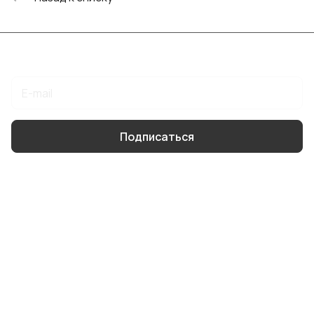
Подписаться
на новости и акции
Подписаться
Интернет-магазин
Компания
Информация
Помощь
8 904 514 4178