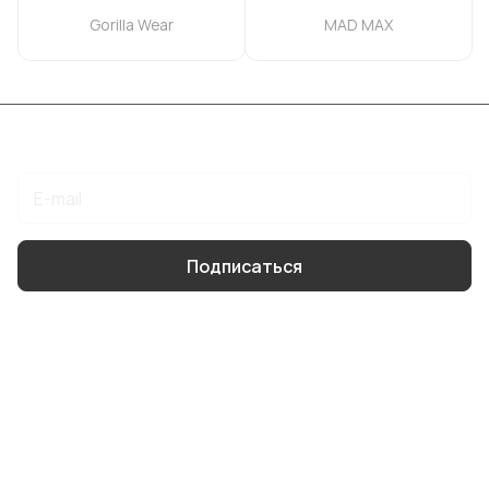
Gorilla Wear
MAD MAX
Подписаться
на новости и акции
Подписаться
Интернет-магазин
Компания
Информация
Помощь