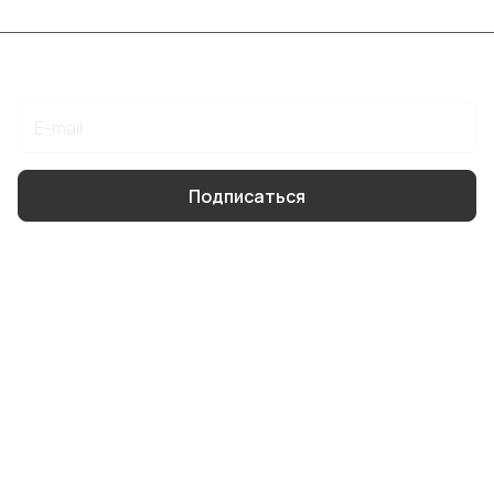
Подписаться
на новости и акции
Подписаться
Интернет-магазин
Компания
Информация
Помощь
8 904 514 4178