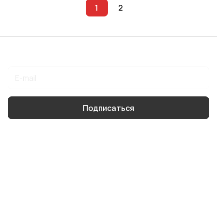
1
2
Подписаться
на новости и акции
Подписаться
Интернет-магазин
Компания
Информация
Помощь