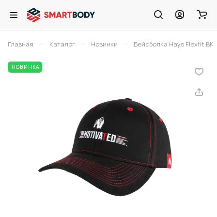
–
–
–
Главная
Каталог
Новинки
Бейсболка Hays Flexfit BK
НОВИНКА