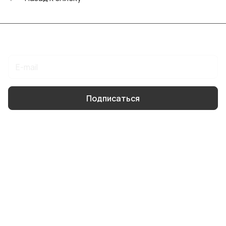
Подписаться
на новости и акции
Подписаться
Интернет-магазин
Компания
Информация
Помощь
8 904 514 4178