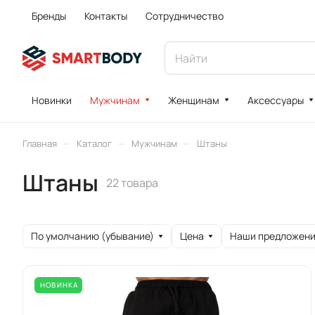
Бренды
Контакты
Сотрудничество
Новинки
Мужчинам
Женщинам
Аксессуары
–
–
–
Главная
Каталог
Мужчинам
Штаны
Штаны
22 товара
По умолчанию (убывание)
Цена
Наши предложен
НОВИНКА