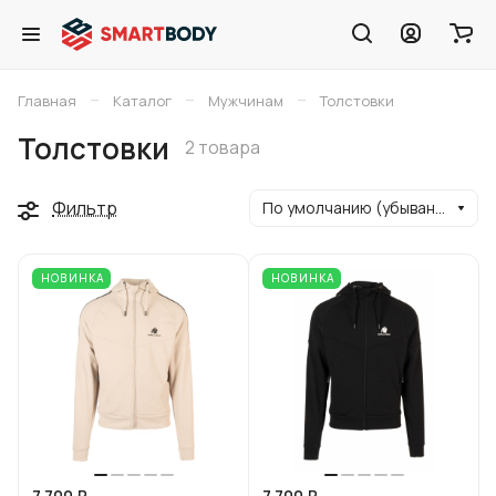
–
–
–
Главная
Каталог
Мужчинам
Толстовки
Толстовки
2 товара
Фильтр
По умолчанию (убывание)
НОВИНКА
НОВИНКА
7 700 ₽
7 700 ₽