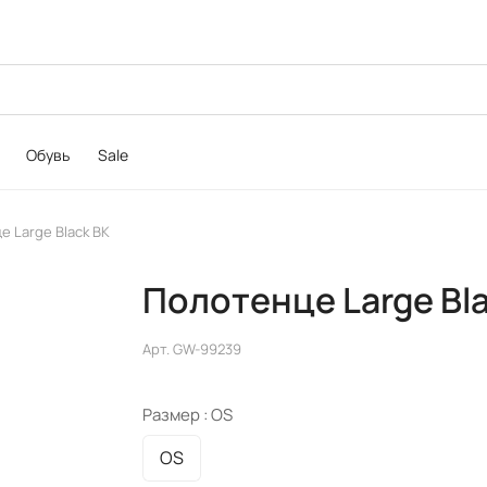
Обувь
Sale
 Large Black BK
Полотенце Large Bl
Арт.
GW-99239
Размер :
OS
OS