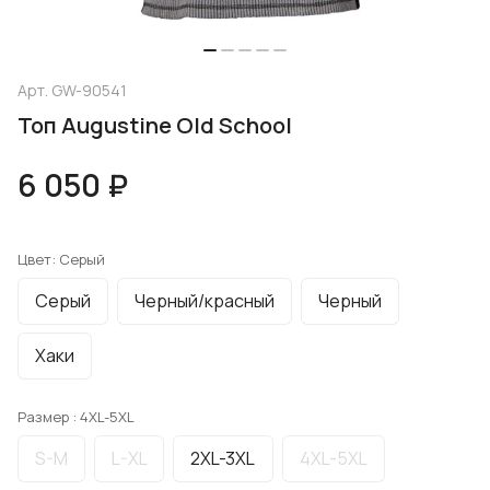
Арт.
GW-90541
Топ Augustine Old School
6 050 ₽
Цвет:
Серый
Серый
Черный/красный
Черный
Хаки
Размер :
4XL-5XL
S-M
L-XL
2XL-3XL
4XL-5XL