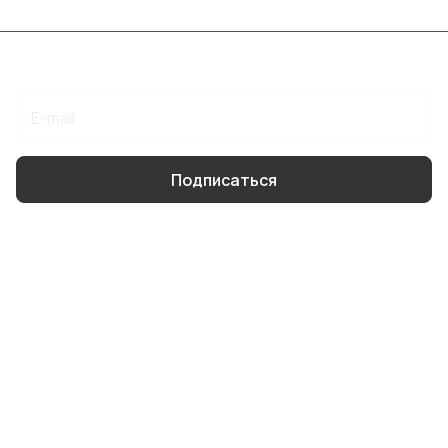
Подписаться
на новости и акции
Подписаться
Интернет-магазин
Компания
Информация
Помощь
8 904 514 4178