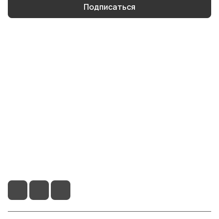
Подписаться
Интернет-магазин
Компания
Информация
Помощь
8 904 514 4178
info@smartbody.ru
Санкт-Петербург