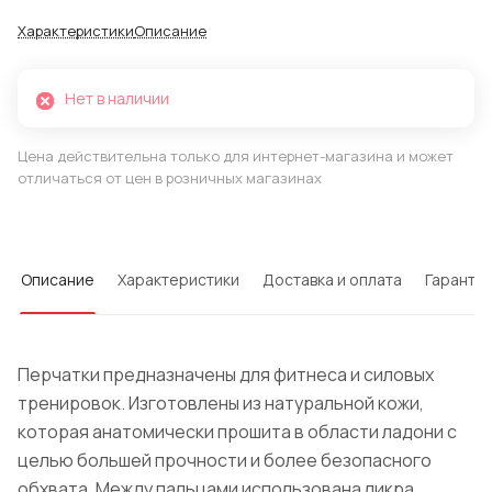
Характеристики
Описание
Нет в наличии
Цена действительна только для интернет-магазина и может
отличаться от цен в розничных магазинах
Описание
Характеристики
Доставка и оплата
Гарантия
Перчатки предназначены для фитнеса и силовых
тренировок. Изготовлены из натуральной кожи,
которая анатомически прошита в области ладони с
целью большей прочности и более безопасного
обхвата. Между пальцами использована ликра,