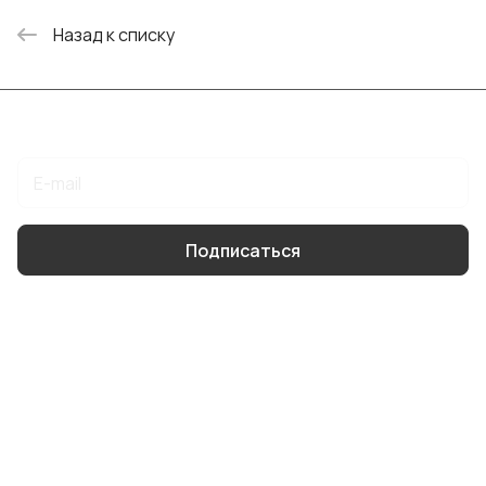
Назад к списку
Подписаться
на новости и акции
Подписаться
Интернет-магазин
Компания
Информация
Помощь