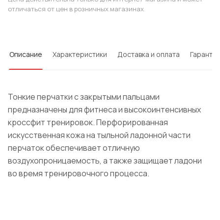
отличаться от цен в розничных магазинах
Описание
Характеристики
Доставка и оплата
Гарантия
Тонкие перчатки с закрытыми пальцами
предназначены для фитнеса и высокоинтенсивных
кроссфит тренировок. Перфорированная
искусственная кожа на тыльной ладонной части
перчаток обеспечивает отличную
воздухопроницаемость, а также защищает ладони
во время тренировочного процесса.