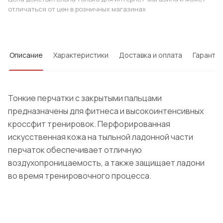
отличаться от цен в розничных магазинах
Описание
Характеристики
Доставка и оплата
Гарантия
Тонкие перчатки с закрытыми пальцами
предназначены для фитнеса и высокоинтенсивных
кроссфит тренировок. Перфорированная
искусственная кожа на тыльной ладонной части
перчаток обеспечивает отличную
воздухопроницаемость, а также защищает ладони
во время тренировочного процесса.