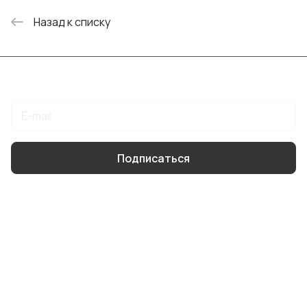
Назад к списку
Подписаться
на новости и акции
Подписаться
Интернет-магазин
Компания
Информация
Помощь